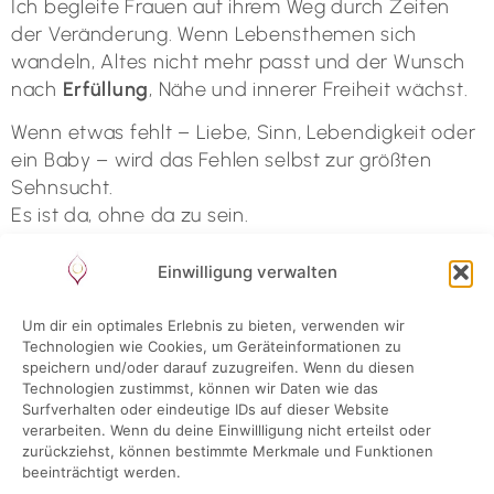
Ich begleite Frauen auf ihrem Weg durch Zeiten
der Veränderung. Wenn Lebensthemen sich
wandeln, Altes nicht mehr passt und der Wunsch
nach
Erfüllung
, Nähe und innerer Freiheit wächst.
Wenn etwas fehlt – Liebe, Sinn, Lebendigkeit oder
ein Baby – wird das Fehlen selbst zur größten
Sehnsucht.
Es ist da, ohne da zu sein.
Spürbar im Körper, in den Gedanken, im Herzen.
Genau dort beginnt dein
Wandel
.
Einwilligung verwalten
Ich helfe dir, deine Lebenslust wachzukribbeln,
Um dir ein optimales Erlebnis zu bieten, verwenden wir
deiner Sehnsucht zu folgen und einen neuen
Technologien wie Cookies, um Geräteinformationen zu
Zugang zu deiner
Lust
und Sexualität zu finden.
speichern und/oder darauf zuzugreifen. Wenn du diesen
Technologien zustimmst, können wir Daten wie das
In meiner Arbeit verbinde ich spirituelle Tiefe mit
Surfverhalten oder eindeutige IDs auf dieser Website
verarbeiten. Wenn du deine Einwillligung nicht erteilst oder
geerdeter Weiblichkeit
. Für Frauen, die wieder
zurückziehst, können bestimmte Merkmale und Funktionen
fühlen, vertrauen und sich selbst begegnen wollen.
beeinträchtigt werden.